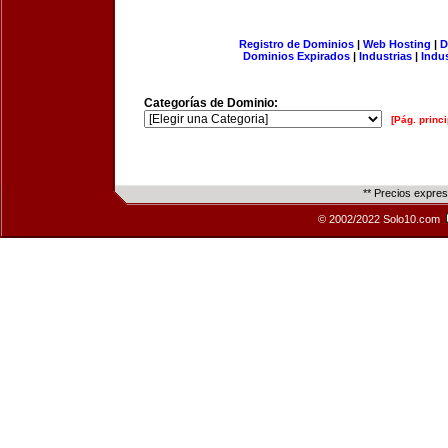
Registro de Dominios
|
Web Hosting
|
D
Dominios Expirados
|
Industrias
|
Indu
Categorías de Dominio:
[Pág. princi
** Precios expre
© 2002/2022 Solo10.com