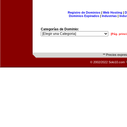
Registro de Dominios
|
Web Hosting
|
D
Dominios Expirados
|
Industrias
|
Indu
Categorías de Dominio:
[Pág. princi
** Precios expre
© 2002/2022 Solo10.com