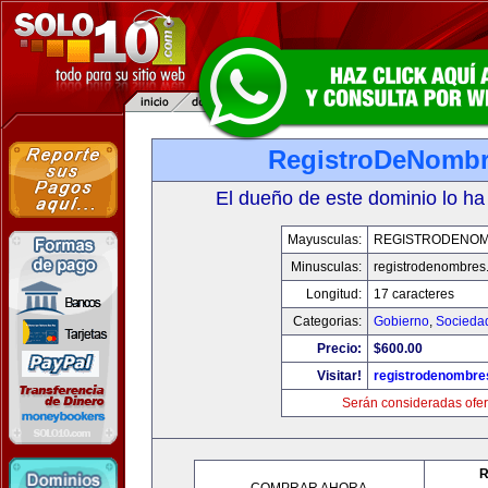
RegistroDeNomb
El dueño de este dominio lo ha
Mayusculas:
REGISTRODENO
Minusculas:
registrodenombres
Longitud:
17 caracteres
Categorias:
Gobierno
,
Socieda
Precio:
$600.00
Visitar!
registrodenombr
Serán consideradas ofer
R