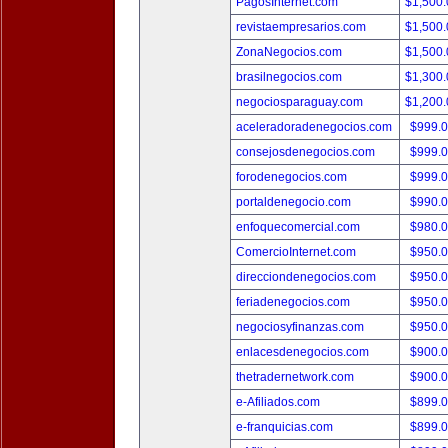
PagosInternet.com
$1,500
revistaempresarios.com
$1,500
ZonaNegocios.com
$1,500
brasilnegocios.com
$1,300
negociosparaguay.com
$1,200
aceleradoradenegocios.com
$999.
consejosdenegocios.com
$999.
forodenegocios.com
$999.
portaldenegocio.com
$990.
enfoquecomercial.com
$980.
ComercioInternet.com
$950.
direcciondenegocios.com
$950.
feriadenegocios.com
$950.
negociosyfinanzas.com
$950.
enlacesdenegocios.com
$900.
thetradernetwork.com
$900.
e-Afiliados.com
$899.
e-franquicias.com
$899.