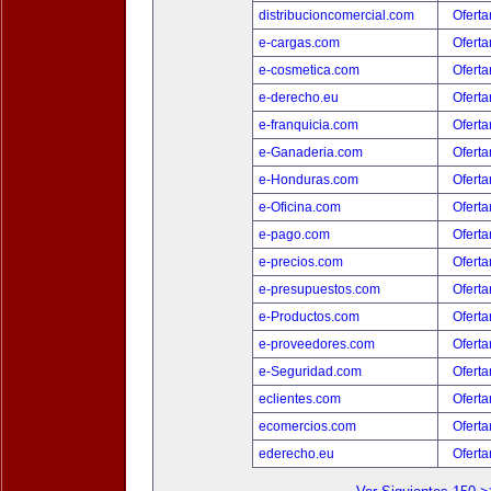
distribucioncomercial.com
Oferta
e-cargas.com
Oferta
e-cosmetica.com
Oferta
e-derecho.eu
Oferta
e-franquicia.com
Oferta
e-Ganaderia.com
Oferta
e-Honduras.com
Oferta
e-Oficina.com
Oferta
e-pago.com
Oferta
e-precios.com
Oferta
e-presupuestos.com
Oferta
e-Productos.com
Oferta
e-proveedores.com
Oferta
e-Seguridad.com
Oferta
eclientes.com
Oferta
ecomercios.com
Oferta
ederecho.eu
Oferta