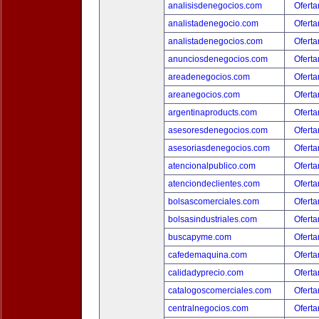
analisisdenegocios.com
Oferta
analistadenegocio.com
Oferta
analistadenegocios.com
Oferta
anunciosdenegocios.com
Oferta
areadenegocios.com
Oferta
areanegocios.com
Oferta
argentinaproducts.com
Oferta
asesoresdenegocios.com
Oferta
asesoriasdenegocios.com
Oferta
atencionalpublico.com
Oferta
atenciondeclientes.com
Oferta
bolsascomerciales.com
Oferta
bolsasindustriales.com
Oferta
buscapyme.com
Oferta
cafedemaquina.com
Oferta
calidadyprecio.com
Oferta
catalogoscomerciales.com
Oferta
centralnegocios.com
Oferta