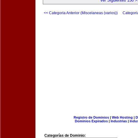
Ver Siguientes 150 >
<< Categoria Anterior (Miscelaneas (varios))
Categori
Registro de Dominios
|
Web Hosting
|
D
Dominios Expirados
|
Industrias
|
Indu
Categorías de Dominio: