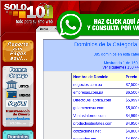
Dominios de la Categoría
385 dominios en esta categ
Mostrando 1 de 150
Ver siguientes 150 >>
Nombre de Dominio
Precio
negocios.com.pa
$7,500
empresas.com.pa
$6,500
DirectoDeFabrica.com
$5,999
guiamercosur.com
$5,000
VentasInternet.com
$4,999
productosdigitales.com
$4,950
cotizaciones.net
$4,800