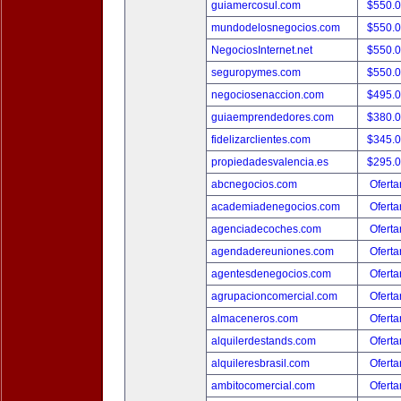
guiamercosul.com
$550.
mundodelosnegocios.com
$550.
NegociosInternet.net
$550.
seguropymes.com
$550.
negociosenaccion.com
$495.
guiaemprendedores.com
$380.
fidelizarclientes.com
$345.
propiedadesvalencia.es
$295.
abcnegocios.com
Oferta
academiadenegocios.com
Oferta
agenciadecoches.com
Oferta
agendadereuniones.com
Oferta
agentesdenegocios.com
Oferta
agrupacioncomercial.com
Oferta
almaceneros.com
Oferta
alquilerdestands.com
Oferta
alquileresbrasil.com
Oferta
ambitocomercial.com
Oferta