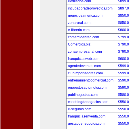
eAfiliados.com
$899.
incubadoradeproyectos.com
$897.
negociosamerica.com
$850.
zonarural.com
$850.
e-libreria.com
$800.
comercioenred.com
$799.
Comercios.biz
$790.
zonaempresarial.com
$790.
franquiciasweb.com
$600.
agentedeventas.com
$599.
clubimportadores.com
$599.
entrenamientocomercial.com
$590.
repuestosautomotor.com
$590.
publinegocios.com
$580.
coachingdenegocios.com
$550.
e-seguros.com
$550.
franquiciasenventa.com
$550.
gestaodenegocios.com
$550.