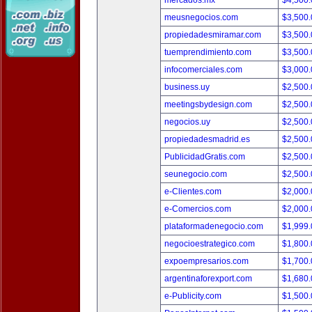
mercados.mx
$4,500
meusnegocios.com
$3,500
propiedadesmiramar.com
$3,500
tuemprendimiento.com
$3,500
infocomerciales.com
$3,000
business.uy
$2,500
meetingsbydesign.com
$2,500
negocios.uy
$2,500
propiedadesmadrid.es
$2,500
PublicidadGratis.com
$2,500
seunegocio.com
$2,500
e-Clientes.com
$2,000
e-Comercios.com
$2,000
plataformadenegocio.com
$1,999
negocioestrategico.com
$1,800
expoempresarios.com
$1,700
argentinaforexport.com
$1,680
e-Publicity.com
$1,500