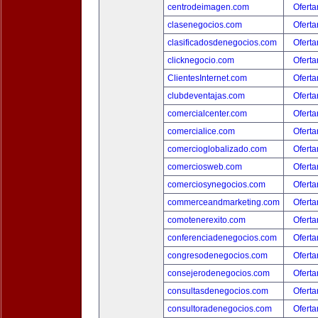
centrodeimagen.com
Oferta
clasenegocios.com
Oferta
clasificadosdenegocios.com
Oferta
clicknegocio.com
Oferta
ClientesInternet.com
Oferta
clubdeventajas.com
Oferta
comercialcenter.com
Oferta
comercialice.com
Oferta
comercioglobalizado.com
Oferta
comerciosweb.com
Oferta
comerciosynegocios.com
Oferta
commerceandmarketing.com
Oferta
comotenerexito.com
Oferta
conferenciadenegocios.com
Oferta
congresodenegocios.com
Oferta
consejerodenegocios.com
Oferta
consultasdenegocios.com
Oferta
consultoradenegocios.com
Oferta